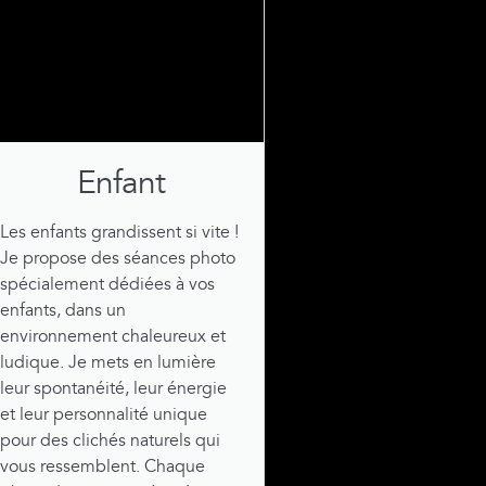
Enfant
Les enfants grandissent si vite !
Je propose des séances photo
spécialement dédiées à vos
enfants, dans un
environnement chaleureux et
ludique. Je mets en lumière
leur spontanéité, leur énergie
et leur personnalité unique
pour des clichés naturels qui
vous ressemblent. Chaque