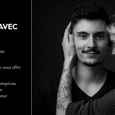
AVEC
oto
vous offrir
complices
ts
pour