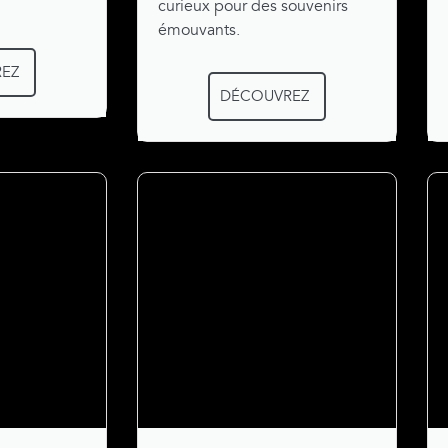
curieux pour des souvenirs
émouvants.
EZ
DÉCOUVREZ